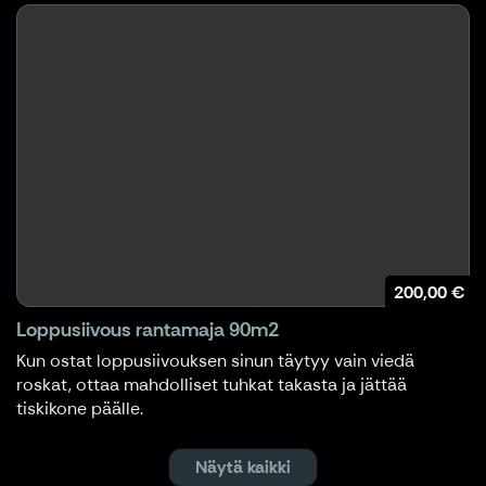
200,00 €
Loppusiivous rantamaja 90m2
Kun ostat loppusiivouksen sinun täytyy vain viedä
roskat, ottaa mahdolliset tuhkat takasta ja jättää
tiskikone päälle.
Näytä kaikki