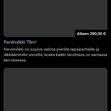
Alkaen
390,00 €
Parvimökki 75m²
Parvimökki on sopiva valinta pienille lapsiperheille ja
iäkkäämmille vieraille, koska kaikki tarvittava on samassa
kerroksessa.