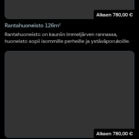
Alkaen
780,00 €
Rantahuoneisto 126m²
Rantahuoneisto on kauniin Immeljärven rannassa,
huoneisto sopii isommille perheille ja ystäväporukoille.
Alkaen
780,00 €