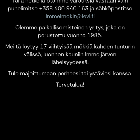
Tällä hetkellä otamme varauksia vastaan vain
puhelimitse +358 400 940 163 ja sähköpostitse
immelmokit@levi.fi
Olemme paikallisomisteinen yritys, joka on
perustettu vuonna 1985.
Meiltä löytyy 17 viihtyisää mökkiä kahden tunturin
välissä, luonnon kauniin Immeljärven
läheisyydessä.
Tule majoittumaan perheesi tai ystäviesi kanssa.
Tervetuloa!
Immelmökit