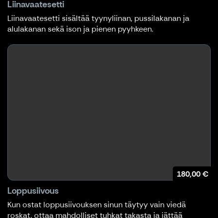
Liinavaatesetti
Liinavaatesetti sisältää tyynyliinan, pussilakanan ja
alulakanan sekä ison ja pienen pyyhkeen.
180,00 €
Loppusiivous
Kun ostat loppusiivouksen sinun täytyy vain viedä
roskat, ottaa mahdolliset tuhkat takasta ja jättää