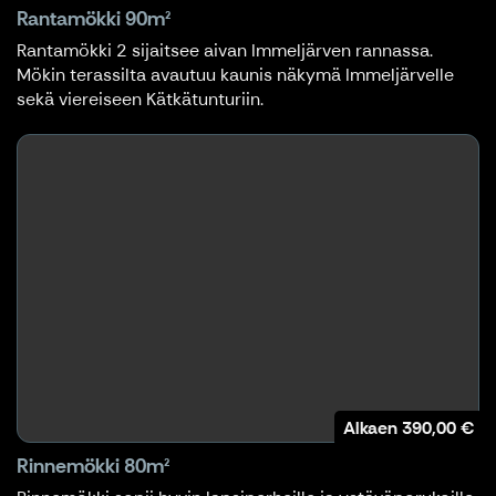
Rantamökki 90m²
Rantamökki 2 sijaitsee aivan Immeljärven rannassa.
Mökin terassilta avautuu kaunis näkymä Immeljärvelle
sekä viereiseen Kätkätunturiin.
Alkaen
390,00 €
Rinnemökki 80m²