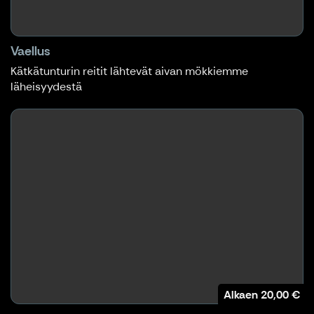
Vaellus
Kätkätunturin reitit lähtevät aivan mökkiemme
läheisyydestä
Alkaen
20,00 €