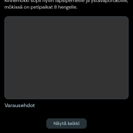
Rinnemökki sopii hyvin lapsiperheille ja ystäväporukoille,
mökissä on petipaikat 8 hengelle.
Varausehdot
Näytä kaikki