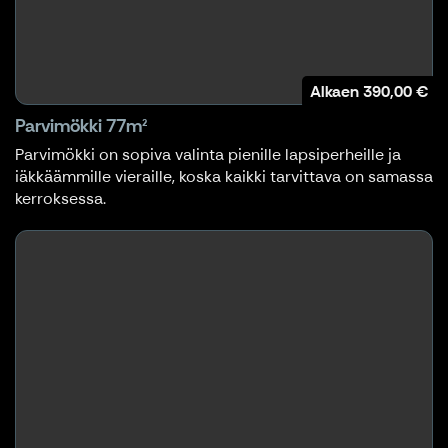
Alkaen
390,00 €
Parvimökki 77m²
Parvimökki on sopiva valinta pienille lapsiperheille ja
iäkkäämmille vieraille, koska kaikki tarvittava on samassa
kerroksessa.