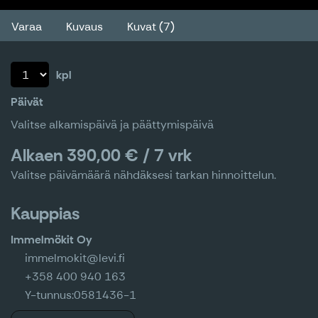
Varaa
Kuvaus
Kuvat (7)
kpl
Päivät
Valitse alkamispäivä ja päättymispäivä
Alkaen 390,00 € / 7 vrk
Valitse päivämäärä nähdäksesi tarkan hinnoittelun.
Kauppias
Immelmökit Oy
immelmokit@levi.fi
+358 400 940 163
Y-tunnus:
0581436-1