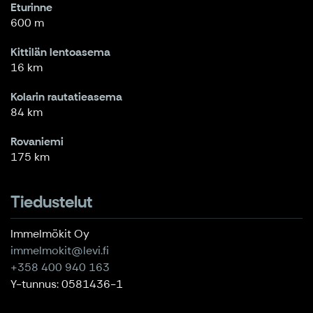
Eturinne
600 m
Kittilän lentoasema
16 km
Kolarin rautatieasema
84 km
Rovaniemi
175 km
Tiedustelut
Immelmökit Oy
immelmokit@levi.fi
+358 400 940 163
Y-tunnus: 0581436-1