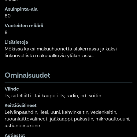
Asuinpinta-ala
80
Vuoteiden määrä
8
Lisätietoja
Mökissä kaksi makuuhuonetta alakerrassa ja kaksi
liukuovellista makuualkovia yläkerrassa.
Ominaisuudet
Viihde
Tv, satelliitti- tai kaapeli-tv, radio, cd-soitin
Keittiövälineet
Leivänpaahdin, liesi, uuni, kahvinkeitin, vedenkeitin,
ruoanlaittovälineet, jääkaappi, pakastin, mikroaaltouuni,
astianpesukone
Astiastot