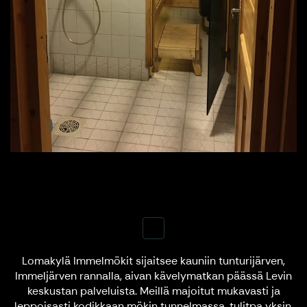
Lomakylä Immelmökit sijaitsee kauniin tunturijärven,
Immeljärven rannalla, aivan kävelymatkan päässä Levin
keskustan palveluista. Meillä majoitut mukavasti ja
leppoisasti kodikkaan mökin tunnelmassa, tulitpa yksin,