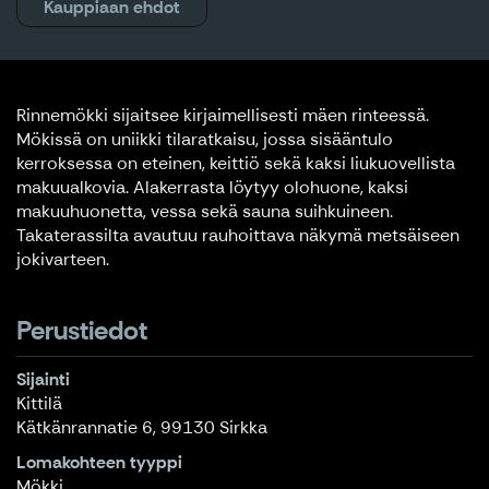
Kauppiaan ehdot
Rinnemökki sijaitsee kirjaimellisesti mäen rinteessä.
Mökissä on uniikki tilaratkaisu, jossa sisääntulo
kerroksessa on eteinen, keittiö sekä kaksi liukuovellista
makuualkovia. Alakerrasta löytyy olohuone, kaksi
makuuhuonetta, vessa sekä sauna suihkuineen.
Takaterassilta avautuu rauhoittava näkymä metsäiseen
jokivarteen.
Perustiedot
Sijainti
Kittilä
Kätkänrannatie 6, 99130 Sirkka
Lomakohteen tyyppi
Mökki