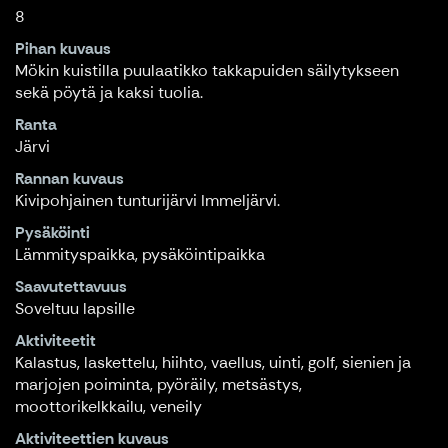
8
Pihan kuvaus
Mökin kuistilla puulaatikko takkapuiden säilytykseen
sekä pöytä ja kaksi tuolia.
Ranta
Järvi
Rannan kuvaus
Kivipohjainen tunturijärvi Immeljärvi.
Pysäköinti
Lämmityspaikka, pysäköintipaikka
Saavutettavuus
Soveltuu lapsille
Aktiviteetit
Kalastus, laskettelu, hiihto, vaellus, uinti, golf, sienien ja
marjojen poiminta, pyöräily, metsästys,
moottorikelkkailu, veneily
Aktiviteettien kuvaus