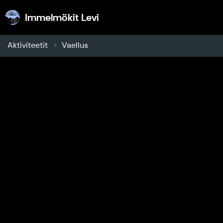
Immelmökit Levi
Immelmökit Levi
Aktiviteetit
Vaellus