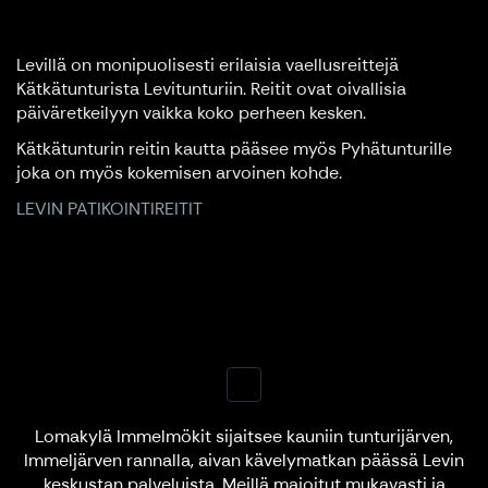
Levillä on monipuolisesti erilaisia vaellusreittejä
Kätkätunturista Levitunturiin. Reitit ovat oivallisia
päiväretkeilyyn vaikka koko perheen kesken.
Kätkätunturin reitin kautta pääsee myös Pyhätunturille
joka on myös kokemisen arvoinen kohde.
LEVIN PATIKOINTIREITIT
Lomakylä Immelmökit sijaitsee kauniin tunturijärven,
Immeljärven rannalla, aivan kävelymatkan päässä Levin
keskustan palveluista. Meillä majoitut mukavasti ja