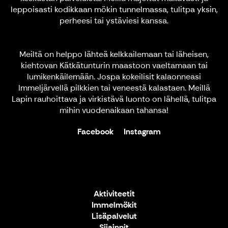
leppoisasti kodikkaan mökin tunnelmassa, tulitpa yksin,
perheesi tai ystäviesi kanssa.
Meiltä on helppo lähteä kelkkailemaan tai läheisen,
kiehtovan Kätkätunturin maastoon vaeltamaan tai
lumikenkäilemään. Jospa kokeilisit kalaonneasi
Immeljärvellä pilkkien tai veneestä kalastaen. Meillä
Lapin rauhoittava ja virkistävä luonto on lähellä, tulitpa
mihin vuodenaikaan tahansa!
Facebook
Instagram
Aktiviteetit
Immelmökit
Lisäpalvelut
Sijainnit