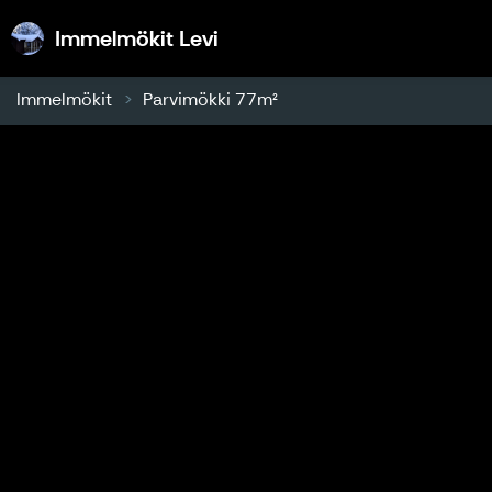
Immelmökit Levi
Immelmökit Levi
Immelmökit
Parvimökki 77m²