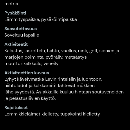
metriä.
Pysäköinti
Lämmityspaikka, pysäköintipaikka
Saavutettavuus
Soveltuu lapsille
Aktiviteetit
Kalastus, laskettelu, hiihto, vaellus, uinti, golf, sienien ja
marjojen poiminta, pyöräily, metsästys,
moottorikelkkailu, veneily
Aktiviteettien kuvaus
Lyhyt kävelymatka Levin rinteisiin ja luontoon,
hiihtoladut ja kelkkareitit lähtevät mökkien
läheisyydestä. Asiakkaille kuuluu hintaan soutuveneiden
ja pelastusliivien käyttö.
Rajoitukset
Lemmikkieläimet kielletty, tupakointi kielletty