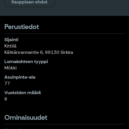
Kauppiaan ehdot
Perustiedot
Sijainti
Kittilä
Kätkänrannantie 6, 99130 Sirkka
Lomakohteen tyyppi
Mökki
Asuinpinta-ala
77
Vuoteiden määrä
8
Ominaisuudet