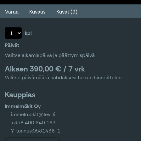
Varaa
Kuvaus
Kuvat (9)
kpl
Päivät
Valitse alkamispäivä ja päättymispäivä
Alkaen 390,00 € / 7 vrk
Valitse päivämäärä nähdäksesi tarkan hinnoittelun.
Kauppias
Immelmökit Oy
immelmokit@levi.fi
+358 400 940 163
Y-tunnus:
0581436-1