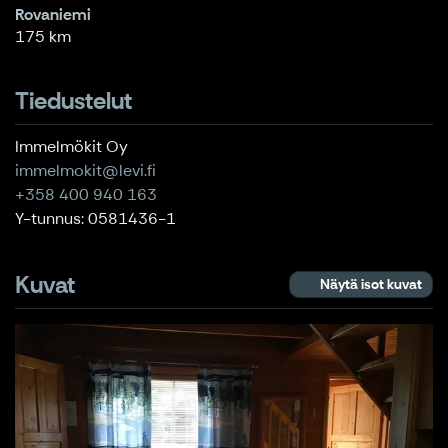
Rovaniemi
175 km
Tiedustelut
Immelmökit Oy
immelmokit@levi.fi
+358 400 940 163
Y-tunnus: 0581436-1
Kuvat
Näytä isot kuvat