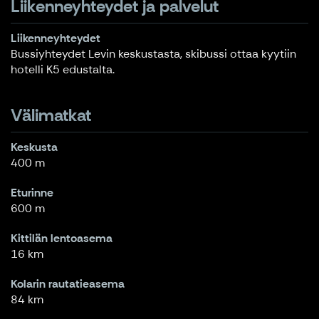
Liikenneyhteydet ja palvelut
Liikenneyhteydet
Bussiyhteydet Levin keskustasta, skibussi ottaa kyytiin
hotelli K5 edustalta.
Välimatkat
Keskusta
400 m
Eturinne
600 m
Kittilän lentoasema
16 km
Kolarin rautatieasema
84 km