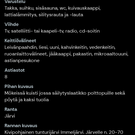
Varustelu
Takka, suihku, sisäsauna, wc, kuivauskaappi,
lattialämmitys, silitysrauta ja -lauta
Viihde
Tv, satelliitti- tai kaapeli-tv, radio, cd-soitin
Keittiövälineet
Leivänpaahdin, liesi, uuni, kahvinkeitin, vedenkeitin,
ruoanlaittovälineet, jääkaappi, pakastin, mikroaaltouuni,
astianpesukone
Astiastot
8
Pihan kuvaus
Mökeissä kuisti jossa säilytyslaatikko polttopuille sekä
pöytä ja kaksi tuolia
Ranta
Järvi
Rannan kuvaus
Kivipohjainen tunturijärvi Immeljärvi. Järvelle n. 20-70